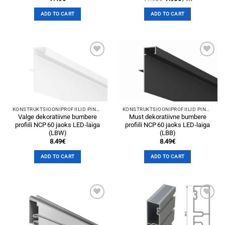
price
price
was:
is:
ADD TO CART
ADD TO CART
11.90€.
7.90€.
Add to
Add to
wishlist
wishlist
KONSTRUKTSIOONIPROFIILID PINGLAGEDELE
KONSTRUKTSIOONIPROFIILID PINGLAGEDELE
Valge dekoratiivne bumbere
Must dekoratiivne bumbere
profiili NCP 60 jaoks LED‑laiga
profiili NCP 60 jaoks LED‑laiga
(LBW)
(LBB)
8.49
€
8.49
€
ADD TO CART
ADD TO CART
Add to
Add to
wishlist
wishlist