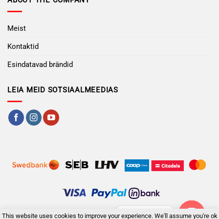
Meist
Kontaktid
Esindatavad brändid
LEIA MEID SOTSIAALMEEDIAS
Contact us
This website uses cookies to improve your experience. We'll assume you're ok
SKYSTYLE OÜ Narva mnt 38, 41536, Jõhvi, Eesti