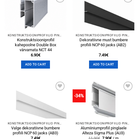
Add to
Add to
wishlist
wishlist
KONSTRUKTSIOONIPROFIILID PINGLAGEDELE
KONSTRUKTSIOONIPROFIILID PINGLAGEDELE
Konstruktsiooniprofiil
Dekoratiivne must bumbere
kahepoolne Double Box
profiili NCP 60 jaoks (AB2)
värvamata NCT 44
6.90
€
7.49
€
ADD TO CART
ADD TO CART
-34%
Add to
Add to
wishlist
wishlist
KONSTRUKTSIOONIPROFIILID PINGLAGEDELE
KONSTRUKTSIOONIPROFIILID PINGLAGEDELE
Valge dekoratiivne bumbere
Alumiiniumprofiil pinglaele
profiili NCP 60 jaoks (AB3)
Alteza Sigma Plus (AU3)
Original
Current
7.49
€
11.90
€
7.90
€
/ m