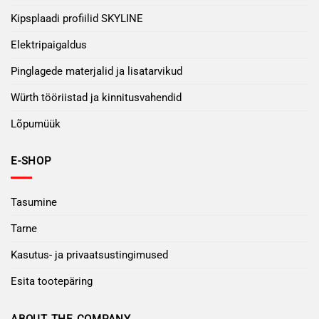
Kipsplaadi profiilid SKYLINE
Elektripaigaldus
Pinglagede materjalid ja lisatarvikud
Würth tööriistad ja kinnitusvahendid
Lõpumüük
E-SHOP
Tasumine
Tarne
Kasutus- ja privaatsustingimused
Esita tootepäring
ABOUT THE COMPANY