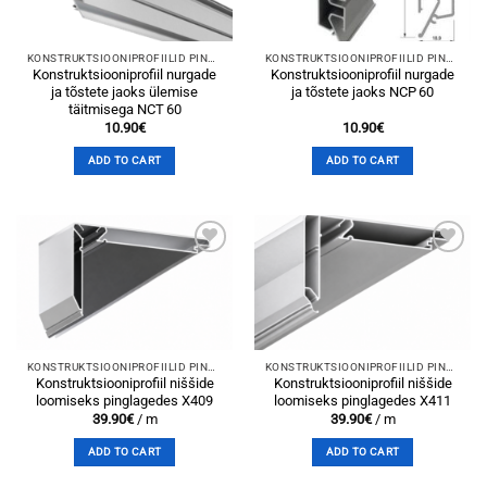
KONSTRUKTSIOONIPROFIILID PINGLAGEDELE
KONSTRUKTSIOONIPROFIILID PINGLAGEDELE
Konstruktsiooniprofiil nurgade
Konstruktsiooniprofiil nurgade
ja tõstete jaoks ülemise
ja tõstete jaoks NCP 60
täitmisega NCT 60
10.90
€
10.90
€
ADD TO CART
ADD TO CART
Add to
Add to
wishlist
wishlist
KONSTRUKTSIOONIPROFIILID PINGLAGEDELE
KONSTRUKTSIOONIPROFIILID PINGLAGEDELE
Konstruktsiooniprofiil niššide
Konstruktsiooniprofiil niššide
loomiseks pinglagedes X409
loomiseks pinglagedes X411
39.90
€
/ m
39.90
€
/ m
ADD TO CART
ADD TO CART