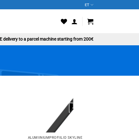
ET
 delivery to a parcel machine starting from 200€
to
Add to
st
wishlist
ALUMIINIUMPROFIILID SKYLINE