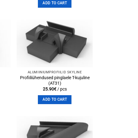
ADD TO CART
to
Add to
st
wishlist
ALUMIINIUMPROFIILID SKYLINE
Profiiliühendused pinglaele T-kujuline
(AT31)
25.90
€
/ pcs
ADD TO CART
to
Add to