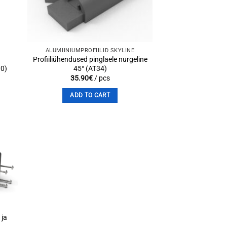
st
wishlist
ALUMIINIUMPROFIILID SKYLINE
m
Profiiliühendused pinglaele nurgeline
10)
45° (AT34)
35.90
€
/ pcs
ADD TO CART
to
st
 ja