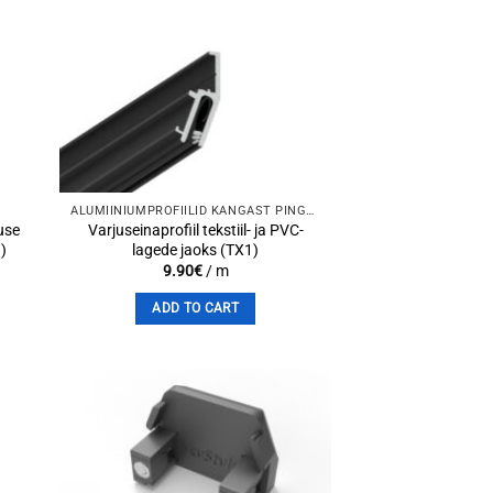
to
Add to
st
wishlist
ALUMIINIUMPROFIILID KANGAST PINGLAGEDE JAOKS
use
Varjuseinaprofiil tekstiil- ja PVC-
)
lagede jaoks (TX1)
9.90
€
/ m
ADD TO CART
to
Add to
st
wishlist