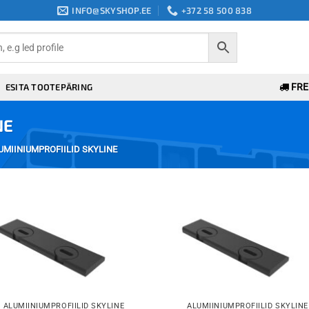
INFO@SKYSHOP.EE
+372 58 500 838
ESITA TOOTEPÄRING
FREE
NE
MIINIUMPROFIILID SKYLINE
Add to
Add 
wishlist
wishli
ALUMIINIUMPROFIILID SKYLINE
ALUMIINIUMPROFIILID SKYLINE