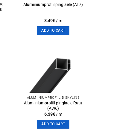
te
Alumiiniumprofiil pinglaele (AT7)
s
3.49
€
/ m
ADD TO CART
to
Add to
st
wishlist
ALUMIINIUMPROFIILID SKYLINE
Alumiiniumprofiil pinglaele Ruut
(AW6)
6.39
€
/ m
ADD TO CART