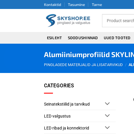
Skip
Kontaktid
Tasumine
Tarne
to
content
ESILEHT
SOODUSHINNAD
UUED TOOTED
Alumiiniumprofiilid SKYLI
PINGLAGEDE MATERJALID JA LISATARVIKUD
/
ALU
CATEGORIES
Seinatekstiilid ja tarvikud
LED valgustus
LED ribad ja konnektorid