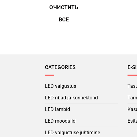
ОЧИСТИТЬ
ВСЕ
CATEGORIES
E-S
LED valgustus
Tas
LED ribad ja konnektorid
Tar
LED lambid
Kasu
LED moodulid
Esit
LED valgustuse juhtimine