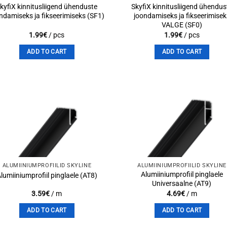
kyfiX kinnitusliigend ühenduste
SkyfiX kinnitusliigend ühendus
ndamiseks ja fikseerimiseks (SF1)
joondamiseks ja fikseerimisek
VALGE (SF0)
1.99
€
/ pcs
1.99
€
/ pcs
ADD TO CART
ADD TO CART
Add to
Add 
wishlist
wishli
ALUMIINIUMPROFIILID SKYLINE
ALUMIINIUMPROFIILID SKYLINE
Alumiiniumprofiil pinglaele
lumiiniumprofiil pinglaele (AT8)
Universaalne (AT9)
3.59
€
/ m
4.69
€
/ m
ADD TO CART
ADD TO CART