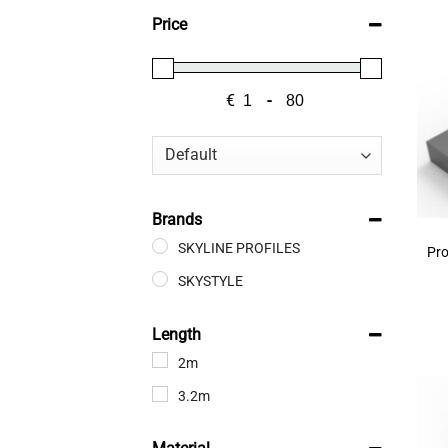
Price
€
-
Minimum Price
Maximum Price
Sort Products
Brands
SKYLINE PROFILES
Pro
SKYSTYLE
Length
2m
3.2m