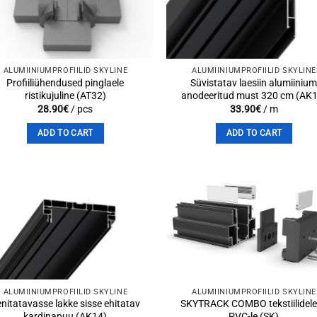
wishlist
wishli
ALUMIINIUMPROFIILID SKYLINE
ALUMIINIUMPROFIILID SKYLINE
Profiiliühendused pinglaele
Süvistatav laesiin alumiiniu
ristikujuline (AT32)
anodeeritud must 320 cm (AK
28.90
€
/ pcs
33.90
€
/ m
ADD TO CART
ADD TO CART
Add to
Add 
wishlist
wishli
ALUMIINIUMPROFIILID SKYLINE
ALUMIINIUMPROFIILID SKYLINE
nitatavasse lakke sisse ehitatav
SKYTRACK COMBO tekstiilidele
kardinapuu (AK14)
PVC-le (SK)