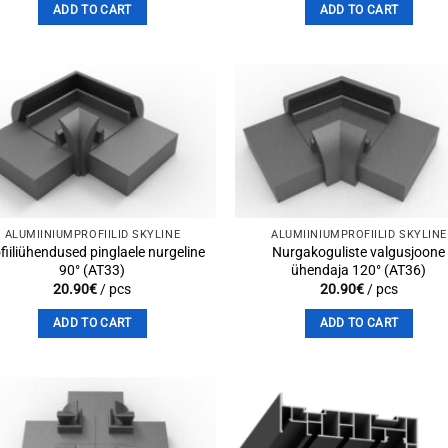
ADD TO CART
ADD TO CART
Add to
Add 
wishlist
wishli
ALUMIINIUMPROFIILID SKYLINE
ALUMIINIUMPROFIILID SKYLINE
fiiliühendused pinglaele nurgeline
Nurgakoguliste valgusjoone
90° (AT33)
ühendaja 120° (AT36)
20.90
€
/ pcs
20.90
€
/ pcs
ADD TO CART
ADD TO CART
Add to
Add 