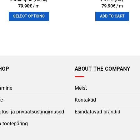
79.90
€
/ m
79.90
€
/ m
SELECT OPTIONS
ADD TO CART
This
product
has
multiple
variants.
The
options
HOP
ABOUT THE COMPANY
may
be
umine
Meist
chosen
on
ne
Kontaktid
the
product
tus- ja privaatsustingimused
Esindatavad brändid
page
a tootepäring