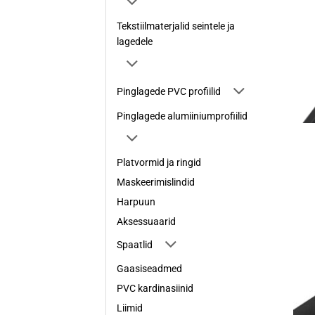
Tekstiilmaterjalid seintele ja
lagedele
Pinglagede PVC profiilid
Pinglagede alumiiniumprofiilid
Platvormid ja ringid
Maskeerimislindid
Harpuun
Aksessuaarid
Spaatlid
Gaasiseadmed
PVC kardinasiinid
Liimid