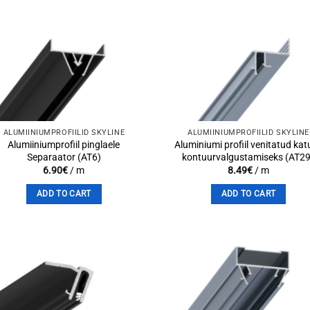
Add to
Add 
wishlist
wishli
ALUMIINIUMPROFIILID SKYLINE
ALUMIINIUMPROFIILID SKYLINE
Alumiiniumprofiil pinglaele
Aluminiumi profiil venitatud kat
Separaator (AT6)
kontuurvalgustamiseks (AT29
6.90
€
/ m
8.49
€
/ m
ADD TO CART
ADD TO CART
Add to
Add 
wishlist
wishli