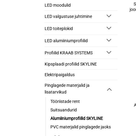
S
LED moodulid
joo
LED valgustuse juhtimine
LED toiteplokid
LED alumiiniumprofiilid
Profiilid KRAAB SYSTEMS
Kipsplaadi profiilid SKYLINE
Elektripaigaldus
Pinglagede materjalid ja
lisatarvikud
Tööriistade rent
A
Suitsuandurid
Alumiiniumprofiilid SKYLINE
PVC materjalid pinglagede jaoks