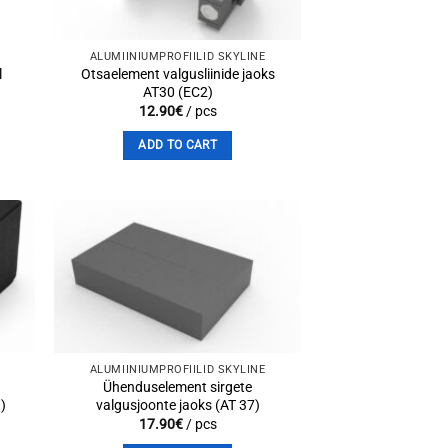
ALUMIINIUMPROFIILID SKYLINE
l
Otsaelement valgusliinide jaoks
AT30 (EC2)
12.90
€
/ pcs
ADD TO CART
to
Add to
st
wishlist
ALUMIINIUMPROFIILID SKYLINE
Ühenduselement sirgete
9)
valgusjoonte jaoks (AT 37)
17.90
€
/ pcs