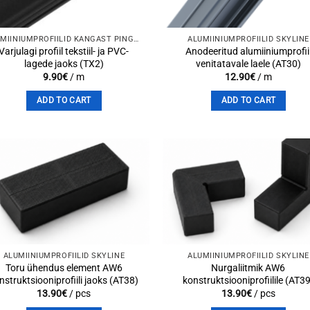
ALUMIINIUMPROFIILID KANGAST PINGLAGEDE JAOKS
ALUMIINIUMPROFIILID SKYLINE
Varjulagi profiil tekstiil- ja PVC-
Anodeeritud alumiiniumprofii
lagede jaoks (TX2)
venitatavale laele (AT30)
9.90
€
/ m
12.90
€
/ m
ADD TO CART
ADD TO CART
Add to
Add 
wishlist
wishli
ALUMIINIUMPROFIILID SKYLINE
ALUMIINIUMPROFIILID SKYLINE
Toru ühendus element AW6
Nurgaliitmik AW6
nstruktsiooniprofiili jaoks (AT38)
konstruktsiooniprofiilile (AT3
13.90
€
/ pcs
13.90
€
/ pcs