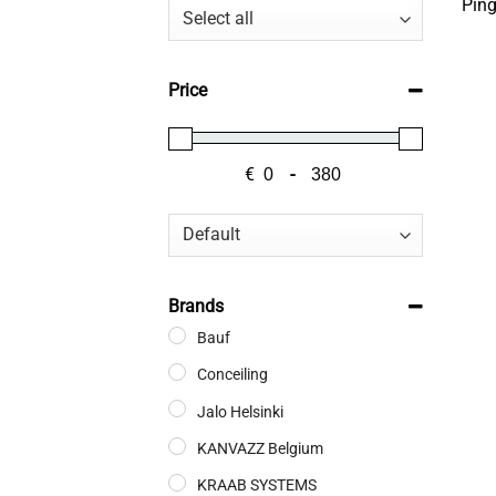
Ping
Price
€
-
Minimum Price
Maximum Price
Sort Products
Brands
Bauf
Conceiling
Jalo Helsinki
KANVAZZ Belgium
KRAAB SYSTEMS