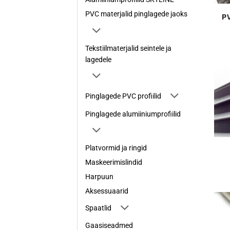
PVC materjalid pinglagede jaoks
P
Tekstiilmaterjalid seintele ja
lagedele
Pinglagede PVC profiilid
Pinglagede alumiiniumprofiilid
Platvormid ja ringid
Maskeerimislindid
Harpuun
Aksessuaarid
Spaatlid
Gaasiseadmed