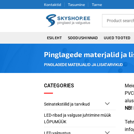
Skip
Kontaktid
Tasumine
Tarne
to
content
ESILEHT
SOODUSHINNAD
UUED TOOTED
Pinglagede materjalid ja l
PINGLAGEDE MATERJALID JA LISATARVIKUD
CATEGORIES
Meie
PVC-
alus
Seinatekstiilid ja tarvikud
NB!
LED-ribad ja valguse juhtimine müük
Tehn
LÕPUMÜÜK
info
LED valgustus