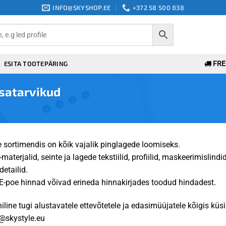
INFO@SKYSHOP.EE
+372 58 500 838
ESITA TOOTEPÄRING
FREE
isatarvikud
 sortimendis on kõik vajalik pinglagede loomiseks.
materjalid, seinte ja lagede tekstiilid, profiilid, maskeerimislind
detailid.
E-poe hinnad võivad erineda hinnakirjades toodud hindadest.
iline tugi alustavatele ettevõtetele ja edasimüüjatele kõigis küs
@skystyle.eu