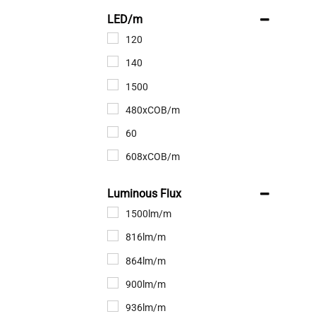
4.2m
LED/m
5.2m
120
6.2m
140
7.2m
1500
8.2m
480хCOB/m
9.2m
60
608xCOB/m
Luminous Flux
1500lm/m
816lm/m
864lm/m
900lm/m
936lm/m