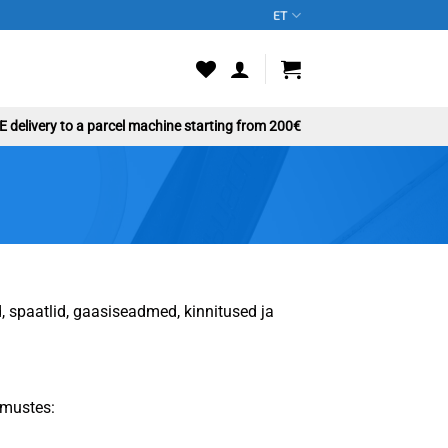
ET
 delivery to a parcel machine starting from 200€
id, spaatlid, gaasiseadmed, kinnitused ja
imustes: