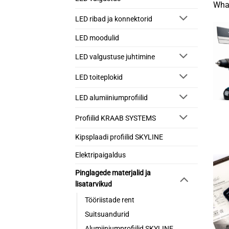
What
LED ribad ja konnektorid
LED moodulid
LED valgustuse juhtimine
LED toiteplokid
LED alumiiniumprofiilid
Profiilid KRAAB SYSTEMS
Kipsplaadi profiilid SKYLINE
Elektripaigaldus
Pinglagede materjalid ja
lisatarvikud
Tööriistade rent
Suitsuandurid
Alumiiniumprofiilid SKYLINE