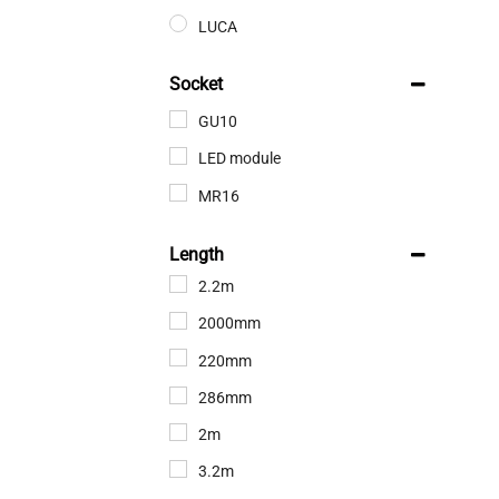
LUCA
Makita
Socket
Nextec
GU10
ORNO
LED module
SKYLINE PROFILES
MR16
SKYSTYLE
Würth
Length
2.2m
2000mm
220mm
286mm
2m
3.2m