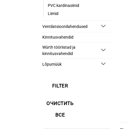
PVC kardinasiinid
Liimid
Ventilatsioonilahendused
Kinnitusvahendid
Würth tööriistad ja
kinnitusvahendid
Lõpumüük
FILTER
ОЧИСТИТЬ
ВСЕ