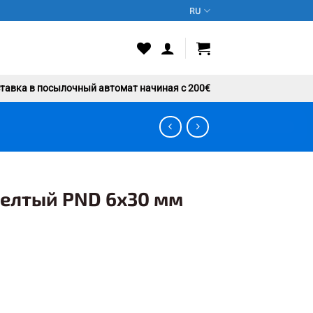
RU
авка в посылочный автомат начиная с 200€
елтый PND 6х30 мм