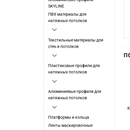
SKYLINE
ПВХ материалы для
натяжных потолков
Текстильные материалы для
стен и потолков
П
Пластиковые профили для
натяжных потолков
Add to
Add to
wishlist
wishlist
Алюминиевые профили для
натяжных потолков
АКСЕССУАРЫ
АКСЕССУАРЫ
ПВХ Флекс-средство
Инструмент для
К
(WR1)
монтажа LED лент (LI1)
Платформы и кольца
Ленты маскировочные
15.90
€
/ шт.
19.90
€
/ шт.