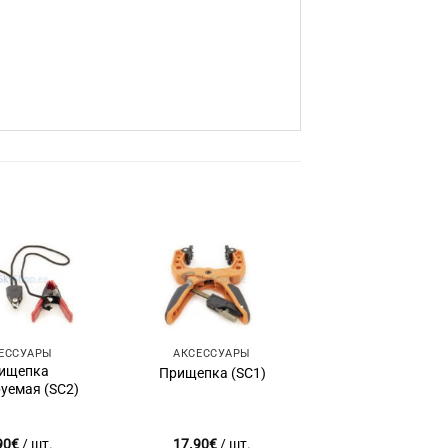
Add to
Add to
wishlist
wishlist
ЕССУАРЫ
АКСЕССУАРЫ
ищепка
Прищепка (SC1)
уемая (SC2)
90
€
/ шт.
17.90
€
/ шт.