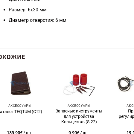
Размер: 6х30 мм
Диаметр отверстия: 6 мм
ОХОЖИЕ
Add to
Add to
wishlist
wishlist
АКСЕССУАРЫ
АКСЕССУАРЫ
АКС
Запасные инструменты
Пр
аталог TEQTUM (CT2)
для устройства
регулир
Кольцестав (SI22)
139.90
€
/ шт.
9.90
€
/ шт.
19.