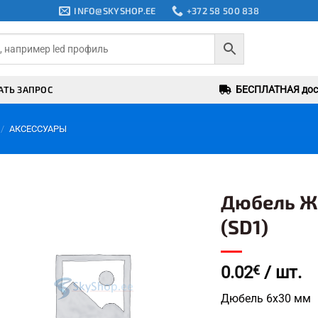
INFO@SKYSHOP.EE
+372 58 500 838
АТЬ ЗАПРОС
БЕСПЛАТНАЯ дост
/
АКСЕССУАРЫ
Дюбель Ж
(SD1)
Add to
wishlist
0.02
€
/ шт.
Дюбель 6х30 мм