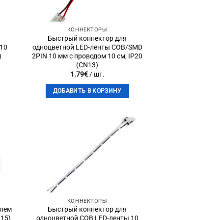
КОННЕКТОРЫ
Быстрый коннектор для
 10
одноцветной LED-ленты COB/SMD
)
2PIN 10 мм с проводом 10 см, IP20
(CN13)
1.79
€
/ шт.
ДОБАВИТЬ В КОРЗИНУ
to
Add to
st
wishlist
КОННЕКТОРЫ
елем
Быстрый коннектор для
N15)
одноцветной COB LED-ленты 10