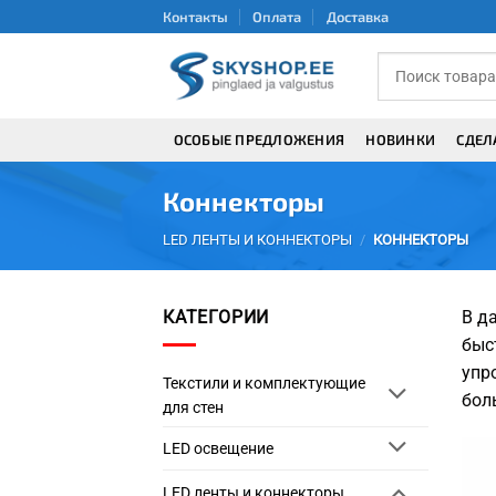
Skip
Контакты
Оплата
Доставка
to
content
ОСОБЫЕ ПРЕДЛОЖЕНИЯ
НОВИНКИ
СДЕЛ
Коннекторы
LED ЛЕНТЫ И КОННЕКТОРЫ
/
КОННЕКТОРЫ
КАТЕГОРИИ
В д
быс
упр
Текстили и комплектующие
бол
для стен
LED освещение
LED ленты и коннекторы