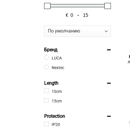
€
-
Мин. цена
Макс. цена
Сортировка товаров
Бренд
LUCA
л
Nextec
Length
10cm
15cm
Protection
IP20