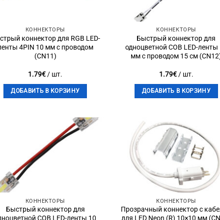
КОННЕКТОРЫ
КОННЕКТОРЫ
стрый коннектор для RGB LED-
Быстрый коннектор для
ленты 4PIN 10 мм с проводом
одноцветной COB LED-ленты
(CN11)
мм с проводом 15 см (CN12
1.79
€
/ шт.
1.79
€
/ шт.
ДОБАВИТЬ В КОРЗИНУ
ДОБАВИТЬ В КОРЗИНУ
Add to
Add 
wishlist
wishli
КОННЕКТОРЫ
КОННЕКТОРЫ
Быстрый коннектор для
Прозрачный коннектор с каб
дноцветной COB LED-ленты 10
для LED Neon (R) 10×10 мм (C