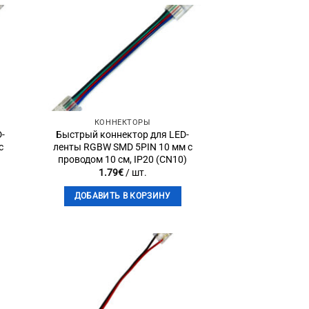
to
Add to
st
wishlist
КОННЕКТОРЫ
D-
Быстрый коннектор для LED-
с
ленты RGBW SMD 5PIN 10 мм с
)
проводом 10 см, IP20 (CN10)
1.79
€
/ шт.
ДОБАВИТЬ В КОРЗИНУ
to
Add to
st
wishlist