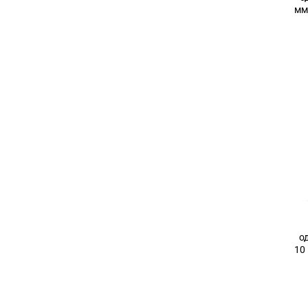
мм
о
10