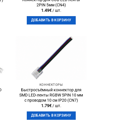
7)
2PIN 5мм (CN4)
1.49
€
/ шт.
ДОБАВИТЬ В КОРЗИНУ
to
Add to
st
wishlist
КОННЕКТОРЫ
D
Быстросъёмный коннектор для
SMD LED-ленты RGBW 5PIN 10 мм
с проводом 10 см IP20 (CN7)
1.79
€
/ шт.
ДОБАВИТЬ В КОРЗИНУ