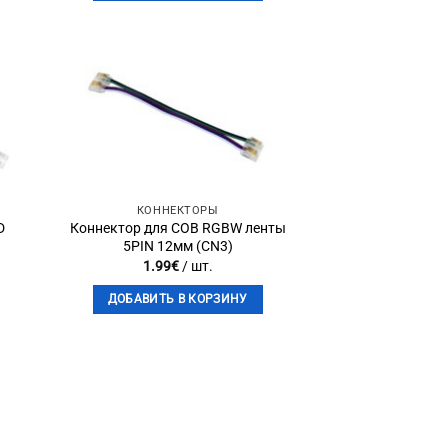
to
Add to
st
wishlist
КОННЕКТОРЫ
D
Коннектор для COB RGBW ленты
5PIN 12мм (CN3)
1.99
€
/ шт.
ДОБАВИТЬ В КОРЗИНУ
to
st