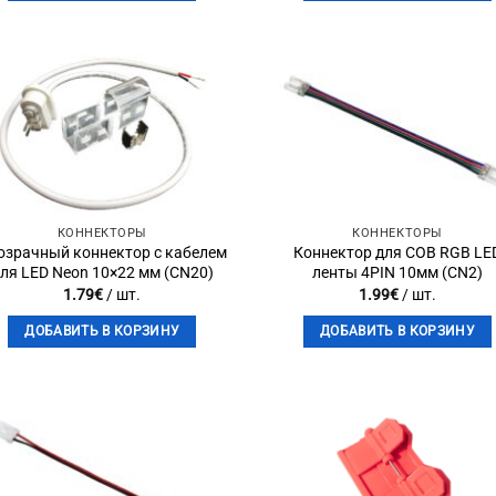
Add to
Add 
wishlist
wishli
КОННЕКТОРЫ
КОННЕКТОРЫ
озрачный коннектор с кабелем
Коннектор для COB RGB LE
ля LED Neon 10×22 мм (CN20)
ленты 4PIN 10мм (CN2)
1.79
€
/ шт.
1.99
€
/ шт.
ДОБАВИТЬ В КОРЗИНУ
ДОБАВИТЬ В КОРЗИНУ
Add to
Add 
wishlist
wishli